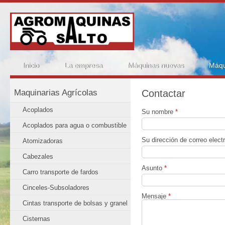
Pasar al contenido principal
Inicio
La empresa
Máquinas nuevas
Máqu
Maquinarias Agrícolas
Contactar
Acoplados
Su nombre
*
Acoplados para agua o combustible
Su dirección de correo elect
Atomizadoras
Cabezales
Asunto
*
Carro transporte de fardos
Cinceles-Subsoladores
Mensaje
*
Cintas transporte de bolsas y granel
Cisternas