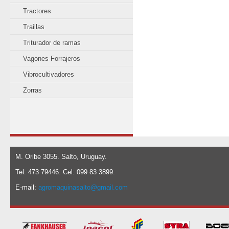
Tractores
Traillas
Triturador de ramas
Vagones Forrajeros
Vibrocultivadores
Zorras
M. Oribe 3055. Salto, Uruguay.
Tel: 473 79446. Cel: 099 83 3899.
E-mail:
agromaquinasalto@gmail.com